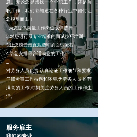
息。无论您是想找一个全职工作，还是兼
职工作，我们都知道在各种行业中如何让
您脱引而出！
1.为您提供海量工作岗位以供选择
2.对您进行最专业精准的面试技巧培训
3.让您感受最直观透明的面试流程
4.给您安排最合适满意的工作
...
对劳务人员负责:认真论证工作细节和要求,
仔细考察工作待遇和环境,为劳务人员 推荐
满意的工作,时刻关注劳务人员的工作和生
活。
​服务雇主
我们的专业